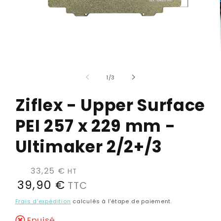
Ouvrir
le
média
de
1
/
3
1
dans
Ziflex - Upper Surface
une
fenêtre
modale
PEI 257 x 229 mm -
Ultimaker 2/2+/3
Prix
33,25 €
HT
39,90 €
TTC
habituel
Frais d'expédition
calculés à l'étape de paiement.
Epuisé