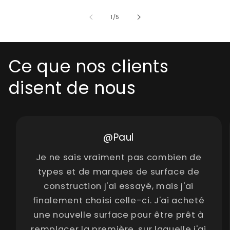
de
1
/
5
Ce que nos clients
disent de nous
@Paul
Je ne sais vraiment pas combien de
types et de marques de surface de
construction j'ai essayé, mais j'ai
finalement choisi celle-ci. J'ai acheté
une nouvelle surface pour être prêt à
remplacer la première, sur laquelle j'ai