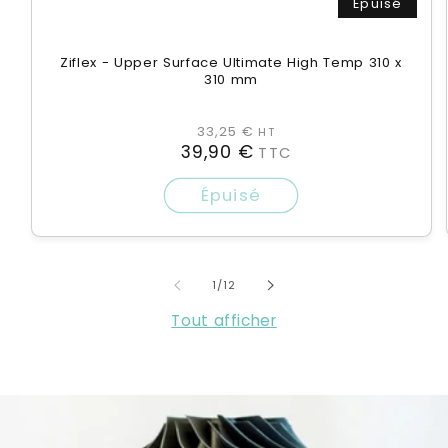
Épuisé
Ziflex - Upper Surface Ultimate High Temp 310 x
310 mm
Prix
33,25 €
HT
39,90 €
TTC
habituel
Épuisé
de
1
/
12
Tout afficher