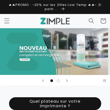
et
🔥🔥PROMO : -20% sur les Ziflex Low Temp 🔥🔥- Zi
passer
parti ...
au
contenu
Panier
Quel plateau sur votre
imprimante ?